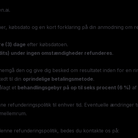
n.ai
.
er, købsdato og en kort forklaring på din anmodning om re
re (3) dage
efter købsdatoen.
edits) under ingen omstændigheder refunderes
.
nemgå den og give dig besked om resultatet inden for en ri
dt til din
oprindelige betalingsmetode
.
ålagt et
behandlingsgebyr på op til seks procent (6 %)
af 
e refunderingspolitik til enhver tid. Eventuelle ændringer træ
e mellemrum.
enne refunderingspolitik, bedes du kontakte os på: