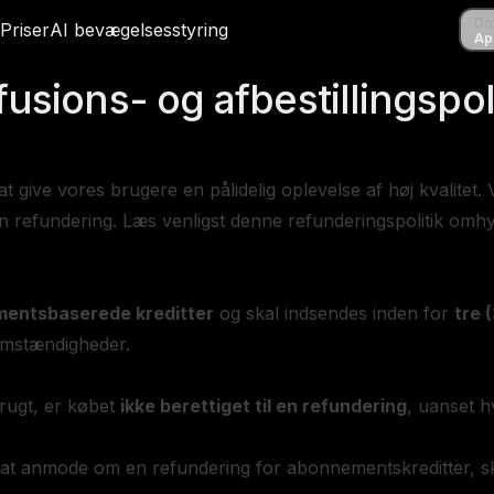
Downl
Do
r
Priser
Priser
AI bevægelsesstyring
AI bevægelsesstyring
Apple 
Ap
usions- og afbestillingspol
r at give vores brugere en pålidelig oplevelse af høj kvalite
efundering. Læs venligst denne refunderingspolitik omhygg
mentsbaserede kreditter
og skal indsendes inden for
tre 
mstændigheder.
rugt, er købet
ikke berettiget til en refundering
, uanset h
er at anmode om en refundering for abonnementskreditter, sk