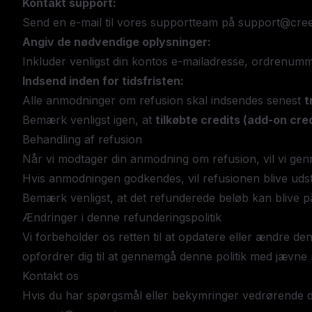
Kontakt support:
Send en e-mail til vores supportteam på
support@cree
Angiv de nødvendige oplysninger:
Inkluder venligst din kontos e-mailadresse, ordrenumm
Indsend inden for tidsfristen:
Alle anmodninger om refusion skal indsendes senest
t
Bemærk venligst igen, at
tilkøbte credits (add-on cr
Behandling af refusion
Når vi modtager din anmodning om refusion, vil vi gen
Hvis anmodningen godkendes, vil refusionen blive udste
Bemærk venligst, at det refunderede beløb kan blive p
Ændringer i denne refunderingspolitik
Vi forbeholder os retten til at opdatere eller ændre denn
opfordrer dig til at gennemgå denne politik med jævn
Kontakt os
Hvis du har spørgsmål eller bekymringer vedrørende d