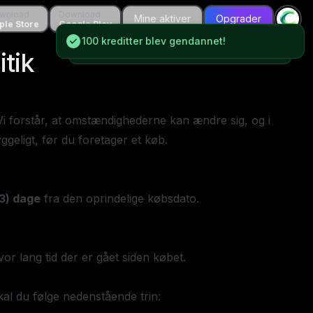
oad
wnload
Download
Download
Mine aktiver
Mine aktiver
Opgrader
Opgrader
Store
ple Store
Google Play
Google Play
100 kreditter blev gendannet!
100 kreditter blev gendannet!
itik
t. Vi forstår, at omstændighederne kan ændre sig, og i
eligt, før du foretager et køb.
(3) dage
fra den oprindelige købsdato.
vor lang tid der er gået siden købet.
al du følge nedenstående trin: