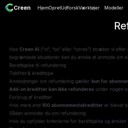
Creen
Creen
Hjem
Hjem
Opret
Opret
Udforsk
Udforsk
Værktøjer
Værktøjer
Modeller
Modelle
Ref
Hos
Creen AI
(“vi”, “os” eller “vores”) stræber vi efte
begrænsede situationer kan du ønske at anmode om en r
Berettigelse til refundering
Tidsfrist & kredittype
Anmodninger om refundering gælder
kun for abonne
Add-on kreditter kan ikke refunderes
under nogen o
Forbrug af kreditter
Hvis mere end
100 abonnementskreditter
er blevet b
Sådan anmoder du om refundering
Hvis du opfylder kriterierne for berettigelse og ønsk