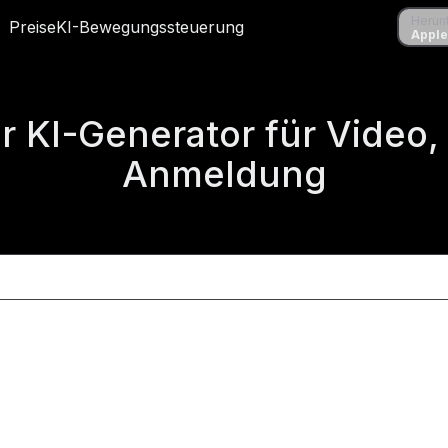
Herunterl
Herun
le
Preise
Preise
KI-Bewegungssteuerung
KI-Bewegungssteuerung
Apple Sto
Apple
er KI-Generator für Video
Anmeldung