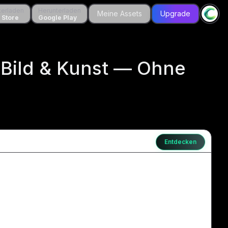
aden
terladen
Herunterladen
Herunterladen
Meine Assets
Meine Assets
Upgrade
Upgrade
re
 Store
Google Play
Google Play
, Bild & Kunst — Ohne
Entdecken