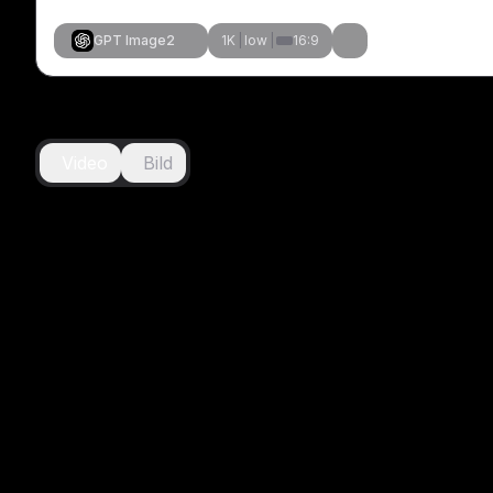
GPT Image2
1K
|
low
|
16:9
Video
Bild