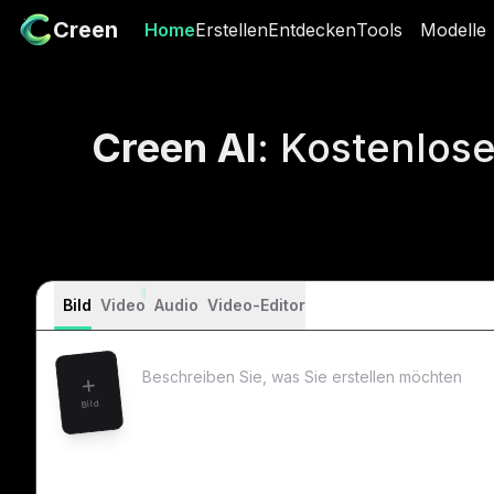
Creen
Creen
Home
Home
Erstellen
Erstellen
Entdecken
Entdecken
Tools
Tools
Modelle
Model
Creen AI
: Kostenlos
Bild
Video
Audio
Video-Editor
Bild