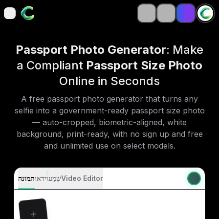
open navigation menu
open navigation menu
Passport Photo Generator
: Make
a Compliant
Passport Size Photo
Online in Seconds
A free passport photo generator that turns any
selfie into a government-ready passport size photo
— auto-cropped, biometric-aligned, white
background, print-ready, with no sign up and free
and unlimited use on select models.
Video Editor
שֶׁמַע
וידאו
תמונה