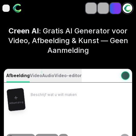
open navigation menu
open navigation menu
Creen AI
: Gratis AI Generator voor
Video, Afbeelding & Kunst — Geen
Aanmelding
Afbeelding
Video
Audio
Video-editor
Afbeelding