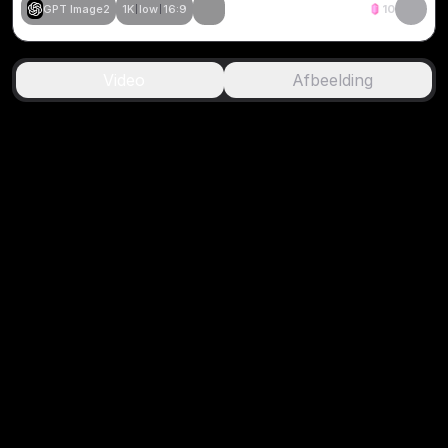
GPT Image2
1K
low
16:9
10
Video
Afbeelding