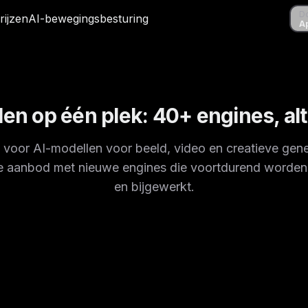
D
D
rijzen
rijzen
AI-bewegingsbesturing
AI-bewegingsbesturing
A
A
len op één plek: 40+ engines, alt
 voor AI-modellen voor beeld, video en creatieve gene
ge aanbod met nieuwe engines die voortdurend worde
en bijgewerkt.