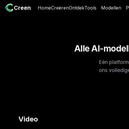
Creen
Creen
Home
Home
Creëren
Creëren
Ontdek
Ontdek
Tools
Tools
Modellen
Modellen
P
P
Alle AI-model
Eén platform
ons volledi
Video