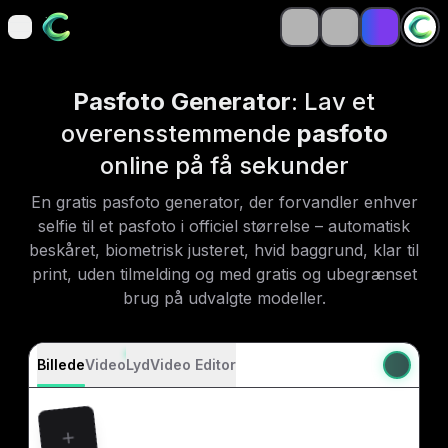
open navigation menu
open navigation menu
Pasfoto Generator
: Lav et
overensstemmende
pasfoto
online på få sekunder
En gratis pasfoto generator, der forvandler enhver
selfie til et pasfoto i officiel størrelse – automatisk
beskåret, biometrisk justeret, hvid baggrund, klar til
print, uden tilmelding og med gratis og ubegrænset
brug på udvalgte modeller.
Billede
Video
Lyd
Video Editor