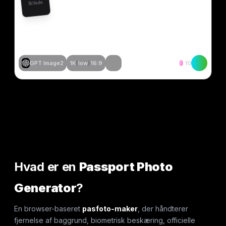
Billede
GPT Image2
1K
low
16:9
10
Opret lignende
Opret lignende
Opret lignende
Opret lignende
Opret lignende
Opret lignende
Opret lignende
Opret lignende
Hvad er en
Passport Photo
Generator
?
En browser-baseret
pasfoto-maker
, der håndterer
fjernelse af baggrund, biometrisk beskæring, officielle