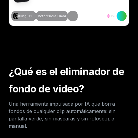
Kling O1
Referencia Omni
120
Crear similar
Crear similar
Crear similar
Crear similar
¿Qué es el eliminador de
fondo de video?
Una herramienta impulsada por IA que borra
fondos de cualquier clip automáticamente: sin
pantalla verde, sin máscaras y sin rotoscopia
manual.