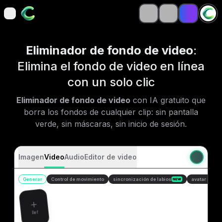
open navigation menu
open navigation menu
Eliminador de fondo de video
:
Elimina el fondo de video en línea
con un solo clic
Eliminador de fondo de video
con IA gratuito que
borra los fondos de cualquier clip: sin pantalla
verde, sin máscaras, sin inicio de sesión.
Imagen
Video
Audio
Editor de video
Generar
Control de movimiento
sincronización de labios
avatar parlan
NEW
Ref