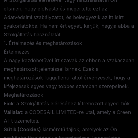
A Szolgáltatás elérésével vagy használatával Ön
elismeri, hogy elolvasta és megértette ezt az
Adatvédelmi szabályzatot, és beleegyezik az itt leírt
gyakorlatokba. Ha nem ért egyet, kérjük, hagyja abba a
Szolgáltatás használatát.
1. Értelmezés és meghatározások
Értelmezés
A nagy kezdőbetűvel írt szavak az ebben a szakaszban
meghatározott jelentéssel bírnak. Ezek a
meghatározások függetlenül attól érvényesek, hogy a
kifejezések egyes vagy többes számban szerepelnek.
Meghatározások
Fiók
: a Szolgáltatás eléréséhez létrehozott egyedi fiók.
Vállalat
: a CODESAIL LIMITED-re utal, amely a Creen
AI-t üzemelteti.
Sütik (Cookies)
kisméretű fájlok, amelyek az Ön