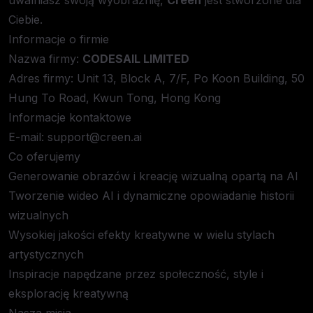
uwalniasz swoją wyobraźnię,
Creen
jest stworzone dla
Ciebie.
Informacje o firmie
Nazwa firmy:
CODESAIL LIMITED
Adres firmy: Unit 13, Block A, 7/F, Po Koon Building, 50
Hung To Road, Kwun Tong, Hong Kong
Informacje kontaktowe
E-mail:
support@creen.ai
Co oferujemy
Generowanie obrazów i kreację wizualną opartą na AI
Tworzenie wideo AI i dynamiczne opowiadanie historii
wizualnych
Wysokiej jakości efekty kreatywne w wielu stylach
artystycznych
Inspiracje napędzane przez społeczność, style i
eksplorację kreatywną