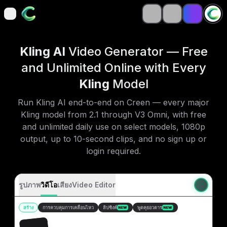
open navigation menu
open navigation menu
Kling AI
Video Generator — Free
and Unlimited Online with Every
Kling
Model
Run Kling AI end-to-end on Creen — every major
Kling model from 2.1 through V3 Omni, with free
and unlimited daily use on select models, 1080p
output, up to 10-second clips, and no sign up or
login required.
รูปภาพ
วิดีโอ
เสียง
Video Editor
สร้าง
การควบคุมการเคลื่อนไหว
ลิปซิงค์
พูดคุยอวตาร
NEW
NEW