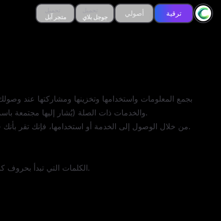
تحميل
تحميل
تحميل
تحميل
ترقية
ترقية
أصولي
أصولي
جوجل بلاي
جوجل بلاي
متجر آبل
متجر آبل
التطبيقات (APIs) والخدمات ذات الصلة (يُشار إليها مجتمعة باسم "الخدمة") أو استخدامها. توضح هذه السياسة حقوق الخصوصية الخاصة بك وكيفية حماية القوانين المعمول بها لك.
من خلال الوصول إلى الخدمة أو استخدامها، فإنك تقر بأنك قد قرأت وفهمت سياسة الخصوصية هذه وتوافق على الممارسات الموضحة فيها. إذا كنت لا توافق، يرجى التوقف عن استخدام الخدمة.
الكلمات التي تبدأ بحروف كبيرة لها معانٍ محددة بموجب هذا القسم. تسري هذه التعريفات بغض النظر عما إذا كانت المصطلحات تظهر في صيغة المفرد أو الجمع.