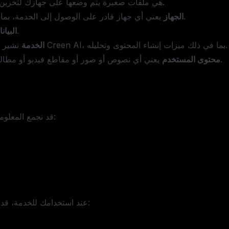
هي ملفات صغيرة يتم وضعها على جهازك لتخزين المعلومات المتعلقة بالتصفح.
يعني أي جهاز قادر على الوصول إلى الخدمة، بما في ذلك أجهزة الكمبيوتر أو الأجهزة اللوحية أو الهواتف المحمولة.
الجهاز
تعني أي معلومات تتعلق بفرد محدد أو يمكن تحديده.
البيا
تشير إلى المنتجات والأدوات المدعومة بالذكاء الاصطناعي التي تقدمها Creen AI، بما في ذلك ميزات إنشاء المحتوى وتحليله.
الخدمة
يعني أي نصوص أو صور أو مقاطع فيديو أو مطالبات أو مواد أخرى يقدمها المستخدمون أو يتم إنشاؤها بواسطتهم.
محتوى المستخدم
قد نجمع المعلومات التي تقدمها طواعية، بما في ذلك على سبيل المثال لا الحصر:
عند استخدامك للخدمة، قد نجمع تلقائياً بعض البيانات التقنية وبيانات الاستخدام، بما في ذلك: