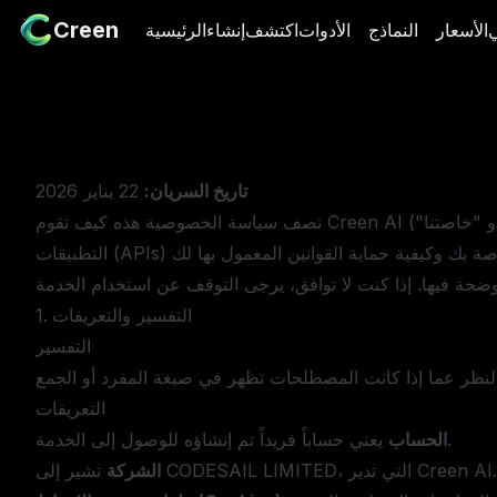
Creen
Creen
ي
سعار
الأسعار
النماذج
النماذج
الأدوات
الأدوات
اكتشف
اكتشف
إنشاء
إنشاء
الرئيسية
الرئيسية
تاريخ السريان:
22 يناير 2026
تصف سياسة الخصوصية هذه كيف تقوم Creen AI ("نحن" أو "إننا" أو "خاصتنا") بجمع المعلومات واستخدامها وتخزينها ومشاركتها عند وصولك إلى مواقعنا الإلكترونية وتطبيقاتنا وواجهات برمجة
1. التفسير والتعريفات
التفسير
التعريفات
يعني حساباً فريداً تم إنشاؤه للوصول إلى الخدمة.
الحساب
تشير إلى CODESAIL LIMITED، التي تدير Creen AI.
الشركة