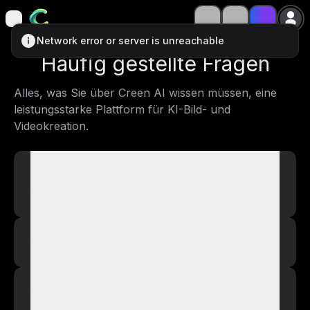
open navigation menu
open navigation menu
Network error or server is unreachable
Häufig gestellte Fragen
Alles, was Sie über Creen AI wissen müssen, eine
leistungsstarke Plattform für KI-Bild- und
Videokreation.
Was unterscheidet Creen AI von anderen KI-
Bild- und Videoplattformen?
Ist Creen AI kostenlos nutzbar?
Muss ich mich registrieren oder anmelden?