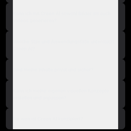
Kann ich mit Creen AI sowohl Bilder als auch
Videos generieren?
Welche Stile und Anwendungsfälle unterstützt
Creen AI?
Sind meine Inhalte privat und sicher?
Kann ich meine eigenen visuellen Konzepte
erstellen und anpassen?
Für wen ist Creen AI konzipiert?