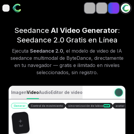
open navigation menu
open navigation menu
Seedance
AI Video Generator
:
Seedance 2.0 Gratis en Línea
Ejecuta
Seedance 2.0
, el modelo de video de IA
seedance multimodal de ByteDance, directamente
en tu navegador — gratis e ilimitado en niveles
seleccionados, sin registro.
Imagen
Video
Audio
Editor de video
Generar
Control de movimiento
sincronización de labios
avatar parlan
NEW
Ref