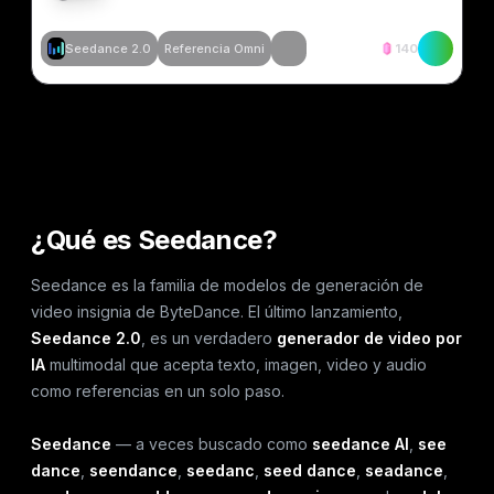
Seedance 2.0
Referencia Omni
140
Crear similar
Crear similar
Crear similar
Crear similar
¿Qué es Seedance?
Seedance es la familia de modelos de generación de
video insignia de ByteDance. El último lanzamiento,
Seedance 2.0
, es un verdadero
generador de video por
IA
multimodal que acepta texto, imagen, video y audio
como referencias en un solo paso.
Seedance
— a veces buscado como
seedance AI
,
see
dance
,
seendance
,
seedanc
,
seed dance
,
seadance
,