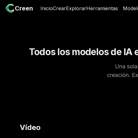
Creen
Creen
Inicio
Inicio
Crear
Crear
Explorar
Explorar
Herramientas
Herramientas
Model
Model
Todos los modelos de IA 
Una sola
creación. E
Vídeo