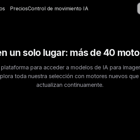
os
os
Precios
Precios
Control de movimiento IA
Control de movimiento IA
en un solo lugar: más de 40 moto
 plataforma para acceder a modelos de IA para imagen
xplora toda nuestra selección con motores nuevos que
actualizan continuamente.