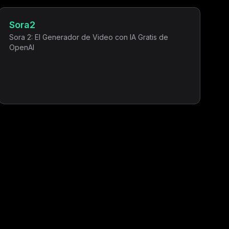
Sora2
Sora 2: El Generador de Video con IA Gratis de
OpenAI