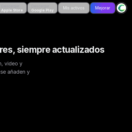
Descargar
Descargar
Descargar
Descargar
Mis activos
Mis activos
Mejorar
Mejorar
Apple Store
Apple Store
Google Play
Google Play
res, siempre actualizados
, video y
 se añaden y