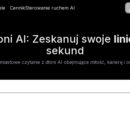
Pobi
le
odele
Cennik
Cennik
Sterowanie ruchem AI
Sterowanie ruchem AI
Appl
ni AI: Zeskanuj swoje
lin
sekund
chmiastowe czytanie z dłoni AI obejmujące miłość, karierę i