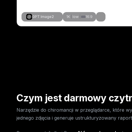
GPT Image2
1K
|
low
|
16:9
Stwórz podobne
Stwórz po
Stwórz po
Stwórz po
Czym jest darmowy czytni
Narzędzie do chiromancji w przeglądarce, które w
jednego zdjęcia i generuje ustrukturyzowany raport