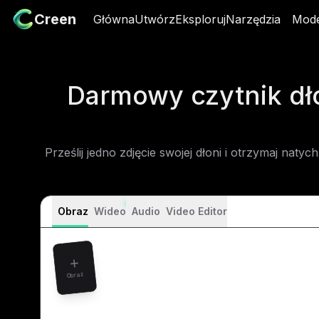
Creen
Creen
Główna
Główna
Utwórz
Utwórz
Eksploruj
Eksploruj
Narzędzia
Narzędzia
Mode
M
Darmowy czytnik dło
Prześlij jedno zdjęcie swojej dłoni i otrzymaj naty
Obraz
Wideo
Audio
Video Editor
Obraz