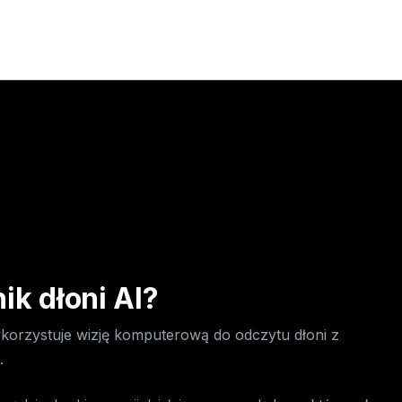
dobne
dobne
dobne
k dłoni AI?
ykorzystuje wizję komputerową do odczytu dłoni z
.