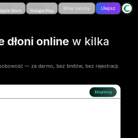
erz
Pobierz
Pobierz
Pobierz
Moje zasoby
Moje zasoby
Ulepsz
Ulepsz
e Store
Apple Store
Google Play
Google Play
ie dłoni online
w kilka
 osobowość — za darmo, bez limitów, bez rejestracji.
Eksploruj