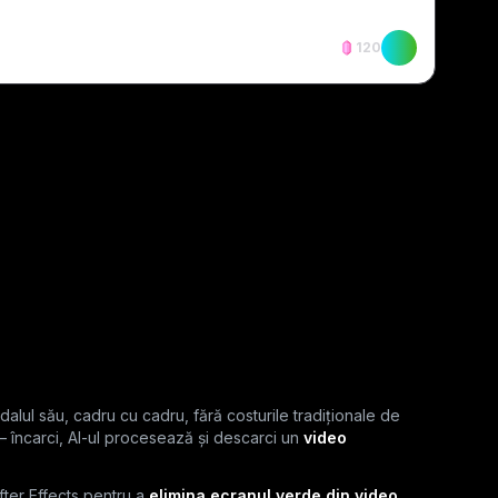
120
lul său, cadru cu cadru, fără costurile tradiționale de
— încarci, AI-ul procesează și descarci un
video
fter Effects pentru a
elimina ecranul verde din video
,