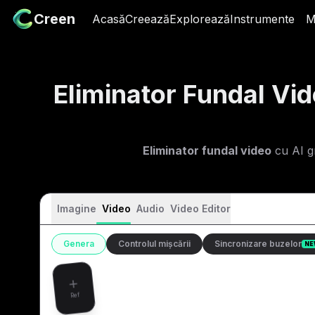
Creen
Creen
Acasă
Acasă
Creează
Creează
Explorează
Explorează
Instrumente
Instrumente
M
Eliminator Fundal Vi
Eliminator fundal video
cu AI gr
Imagine
Video
Audio
Video Editor
Genera
Controlul mișcării
Sincronizare buzelor
NE
Ref