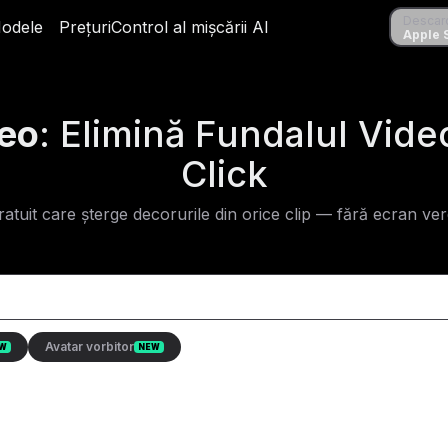
Descarcă
Descar
odele
Modele
Prețuri
Prețuri
Control al mișcării AI
Control al mișcării AI
Apple Stor
Apple 
deo
: Elimină Fundalul Vide
Click
atuit care șterge decorurile din orice clip — fără ecran verd
Avatar vorbitor
W
NEW