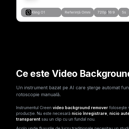
Kling O1
Referință Omni
720p
|
16:9
5
s
Creează similar
Creează sim
Creează sim
Creează sim
Ce este Video Backgrou
Un instrument bazat pe AI care șterge automat funda
rotoscopie manuală.
Instrumentul Creen
video background remover
folosește v
producție. Nu este necesară
nicio înregistrare
,
nicio aut
transparent
sau un clip cu un fundal nou.
Acolo unde fluxurile de lucru tradiționale necesitau un stud