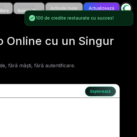
că
Descarcă
Descarcă
Activele mele
Activele mele
Actualizează
Actualizează
e
Store
Google Play
Google Play
100 de credite restaurate cu succes!
o Online cu un Singur
e, fără măști, fără autentificare.
Explorează