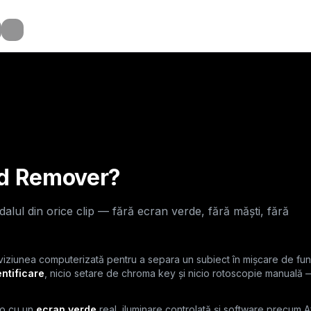
ilar
ilar
ilar
nd Remover?
lul din orice clip — fără ecran verde, fără măști, fără
iziunea computerizată pentru a separa un subiect în mișcare de funda
entificare
, nicio setare de chroma key și nicio rotoscopie manuală 
io cu un
ecran verde
real, iluminare controlată și software precum A