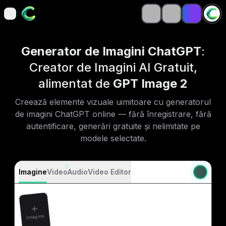
open navigation menu
open navigation menu
Generator de Imagini ChatGPT
:
Creator de Imagini AI Gratuit,
alimentat de
GPT Image 2
Creează elemente vizuale uimitoare cu generatorul
de imagini ChatGPT online — fără înregistrare, fără
autentificare, generări gratuite și nelimitate pe
modele selectate.
Imagine
Video
Audio
Video Editor
Imagine