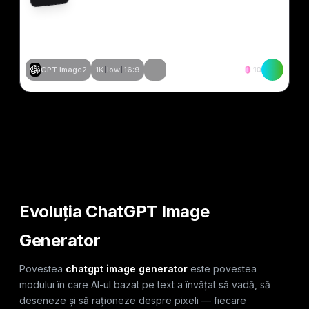
GPT Image2
1K
low
16:9
10
Creează similar
Creează similar
Creează similar
Creează similar
Creează similar
Creează similar
Creează similar
Creează similar
Evoluția ChatGPT Image
Generator
Povestea
chatgpt image generator
este povestea
modului în care AI-ul bazat pe text a învățat să vadă, să
deseneze și să raționeze despre pixeli — fiecare