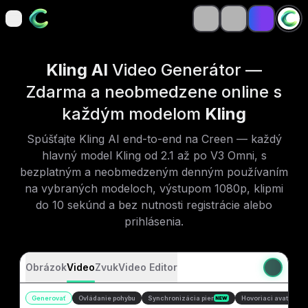
open navigation menu
open navigation menu
Kling AI
Video Generátor —
Zdarma a neobmedzene online s
každým modelom
Kling
Spúšťajte Kling AI end-to-end na Creen — každý
hlavný model Kling od 2.1 až po V3 Omni, s
bezplatným a neobmedzeným denným používaním
na vybraných modeloch, výstupom 1080p, klipmi
do 10 sekúnd a bez nutnosti registrácie alebo
prihlásenia.
Obrázok
Video
Zvuk
Video Editor
Generovať
Ovládanie pohybu
Synchronizácia pier
Hovoriaci avatar
NEW
NE