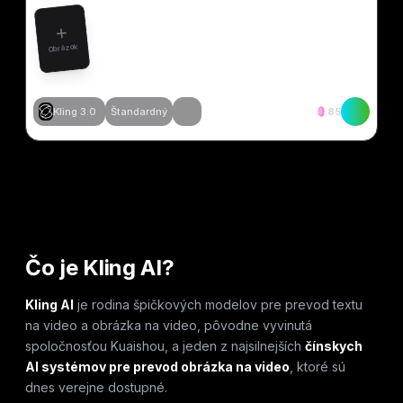
Obrázok
Kling 3.0
Štandardný
85
Vytvoriť podobné
Vytvoriť podobné
Vytvoriť podobné
Vytvoriť podobné
Čo je Kling AI?
Kling AI
je rodina špičkových modelov pre prevod textu
na video a obrázka na video, pôvodne vyvinutá
spoločnosťou Kuaishou, a jeden z najsilnejších
čínskych
AI systémov pre prevod obrázka na video
, ktoré sú
dnes verejne dostupné.