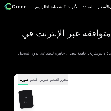
Creen
Creen
ي
سعار
الأسعار
النماذج
النماذج
الأدوات
الأدوات
اكتشف
اكتشف
إنشاء
إنشاء
الرئيسية
الرئيسية
توافقة عبر الإنترنت في
 بيومترية، خلفية بيضاء، جاهزة للطباعة، بدون تسجيل
محرر الفيديو
صوتي
فيديو
صورة
صورة