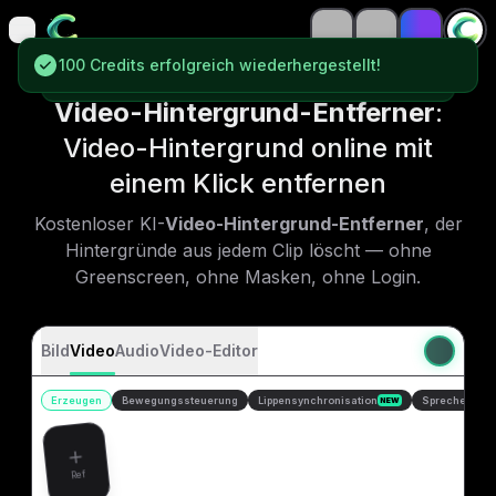
open navigation menu
open navigation menu
100 Credits erfolgreich wiederhergestellt!
100 Credits erfolgreich wiederhergestellt!
Video-Hintergrund-Entferner
:
Video-Hintergrund online mit
einem Klick entfernen
Kostenloser KI-
Video-Hintergrund-Entferner
, der
Hintergründe aus jedem Clip löscht — ohne
Greenscreen, ohne Masken, ohne Login.
Bild
Video
Audio
Video-Editor
Erzeugen
Bewegungssteuerung
Lippensynchronisation
Sprechender 
NEW
Ref