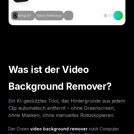
Kling O1
Omni-Referenz
120
Ähnliches erstellen
Ähnliches erstellen
Ähnliches erstellen
Ähnliches erstellen
Was ist der Video
Background Remover?
Ein KI-gestütztes Tool, das Hintergründe aus jedem
Clip automatisch entfernt – ohne Greenscreen,
ohne Masken, ohne manuelles Rotoskopieren.
Der Creen
video background remover
nutzt Computer