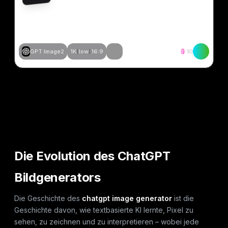
GPT Image2
1K
low
16:9
10
Ähnliches erstellen
Ähnliches erstellen
Ähnliches erstellen
Ähnliches erstellen
Ähnliches erstellen
Ähnliches erstellen
Ähnliches erstellen
Ähnliches erstellen
Die Evolution des ChatGPT
Bildgenerators
Die Geschichte des
chatgpt image generator
ist die
Geschichte davon, wie textbasierte KI lernte, Pixel zu
sehen, zu zeichnen und zu interpretieren – wobei jede