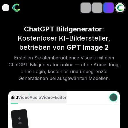
open navigation menu
open navigation menu
ChatGPT Bildgenerator
:
Kostenloser KI-Bildersteller,
betrieben von
GPT Image 2
Erstellen Sie atemberaubende Visuals mit dem
ChatGPT Bildgenerator online — ohne Anmeldung,
ohne Login, kostenlos und unbegrenzte
Generationen bei ausgewählten Modellen.
Bild
Video
Audio
Video-Editor
Bild