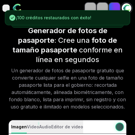
open navigation menu
open navigation menu
¡100 créditos restaurados con éxito!
¡100 créditos restaurados con éxito!
Generador de fotos de
pasaporte
: Cree una
foto de
tamaño pasaporte
conforme en
línea en segundos
Un generador de fotos de pasaporte gratuito que
convierte cualquier selfie en una foto de tamaño
pasaporte lista para el gobierno: recortada
automáticamente, alineada biométricamente, con
fondo blanco, lista para imprimir, sin registro y con
uso gratuito e ilimitado en modelos seleccionados.
Imagen
Video
Audio
Editor de video