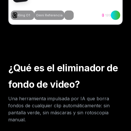
Kling O1
Omni Referencia
120
Crear similar
Crear similar
Crear similar
Crear similar
¿Qué es el eliminador de
fondo de video?
Una herramienta impulsada por IA que borra
fondos de cualquier clip automáticamente: sin
pantalla verde, sin máscaras y sin rotoscopia
manual.