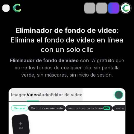
open navigation menu
open navigation menu
Eliminador de fondo de video
:
Elimina el fondo de video en línea
con un solo clic
Eliminador de fondo de video
con IA gratuito que
borra los fondos de cualquier clip: sin pantalla
verde, sin máscaras, sin inicio de sesión.
Imagen
Video
Audio
Editor de video
Generar
Control de movimiento
sincronización de labios
avatar parlan
NEW
Ref