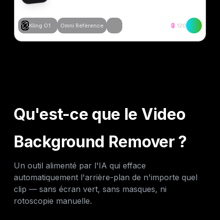
Kling O1
Omni Référence
120
Créer similaire
Créer similaire
Créer similaire
Créer similaire
Qu'est-ce que le Video
Background Remover ?
Un outil alimenté par l'IA qui efface
automatiquement l'arrière-plan de n'importe quel
clip — sans écran vert, sans masques, ni
rotoscopie manuelle.