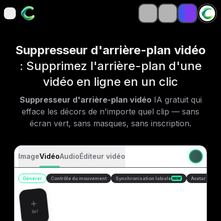
open navigation menu
open navigation menu
Suppresseur d'arrière-plan vidéo
: Supprimez l'arrière-plan d'une
vidéo en ligne en un clic
Suppresseur d'arrière-plan vidéo
IA gratuit qui
efface les décors de n'importe quel clip — sans
écran vert, sans masques, sans inscription.
Image
Vidéo
Audio
Éditeur vidéo
Générer
Contrôle du mouvement
Synchronisation labiale
Avatar parlan
NEW
Ref