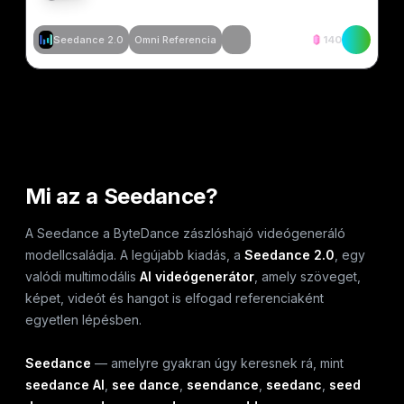
Seedance 2.0
Omni Referencia
140
Hasonló létrehozása
Hasonló létrehozása
Hasonló létrehozása
Hasonló létrehozása
Mi az a Seedance?
A Seedance a ByteDance zászlóshajó videógeneráló
modellcsaládja. A legújabb kiadás, a
Seedance 2.0
, egy
valódi multimodális
AI videógenerátor
, amely szöveget,
képet, videót és hangot is elfogad referenciaként
egyetlen lépésben.
Seedance
— amelyre gyakran úgy keresnek rá, mint
seedance AI
,
see dance
,
seendance
,
seedanc
,
seed