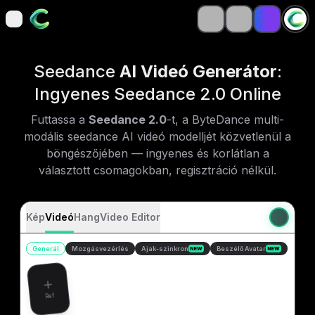
open navigation menu
open navigation menu
Seedance
AI Videó Generátor
:
Ingyenes Seedance 2.0 Online
Futtassa a
Seedance 2.0
-t, a ByteDance multi-
modális seedance AI videó modelljét közvetlenül a
böngészőjében — ingyenes és korlátlan a
választott csomagokban, regisztráció nélkül.
Kép
Videó
Hang
Video Editor
Generál
Mozgásvezérlés
Ajak-szinkron
Beszélő Avatar
NEW
NEW
Ref