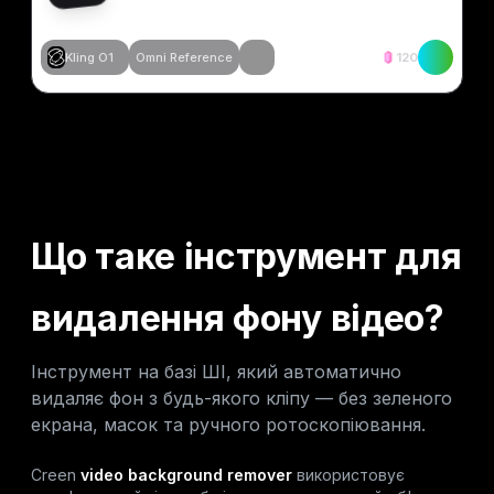
Kling O1
Omni Reference
120
Створити схоже
Створити схоже
Створити схоже
Створити схоже
Що таке інструмент для
видалення фону відео?
Інструмент на базі ШІ, який автоматично
видаляє фон з будь-якого кліпу — без зеленого
екрана, масок та ручного ротоскопіювання.
Creen
video background remover
використовує